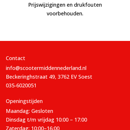
Prijswijzigingen en drukfouten
voorbehouden.
Contact
info@scootermiddennederland.nl
Beckeringhstraat 49, 3762 EV Soest
035-6020051
Openingstijden
Maandag: Gesloten
Dinsdag t/m vrijdag 10:00 – 17:00
Zaterdag: 10:00–16:00