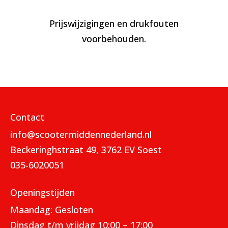
Prijswijzigingen en drukfouten
voorbehouden.
Contact
info@scootermiddennederland.nl
Beckeringhstraat 49, 3762 EV Soest
035-6020051
Openingstijden
Maandag: Gesloten
Dinsdag t/m vrijdag 10:00 – 17:00