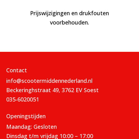
Prijswijzigingen en drukfouten
voorbehouden.
Contact
info@scootermiddennederland.nl
Beckeringhstraat 49, 3762 EV Soest
035-6020051
Openingstijden
Maandag: Gesloten
Dinsdag t/m vrijdag 10:00 – 17:00