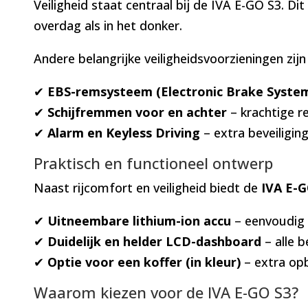
Veiligheid staat centraal bij de IVA E-GO S3. D
overdag als in het donker.
Andere belangrijke veiligheidsvoorzieningen zij
✔
EBS-remsysteem (Electronic Brake Syste
✔
Schijfremmen voor en achter
– krachtige r
✔
Alarm en Keyless Driving
– extra beveiliging
Praktisch en functioneel ontwerp
Naast rijcomfort en veiligheid biedt de
IVA E-G
✔
Uitneembare lithium-ion accu
– eenvoudig o
✔
Duidelijk en helder LCD-dashboard
– alle b
✔
Optie voor een koffer (in kleur)
– extra opb
Waarom kiezen voor de IVA E-GO S3?