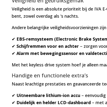
Veiligheid en gebruiksgemak
Veiligheid is een absolute prioriteit bij de IVA
bent, zowel overdag als ‘s nachts.
Andere belangrijke veiligheidsvoorzieningen zij
✔
EBS-remsysteem (Electronic Brake Syste
✔
Schijfremmen voor en achter
– zorgen voor
✔
Alarm met bewegingssensor en valdetect
Met het keyless drive system hoef je alleen ma
Handige en functionele extra’s
Naast krachtige prestaties en geavanceerde tec
✔
Uitneembare lithium-ion accu
– eenvoudig 
✔
Duidelijk en helder LCD-dashboard
– met al