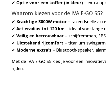
✔
Optie voor een koffer (in kleur)
– extra opb
Waarom kiezen voor de IVA E-GO S5?
✔
Krachtige 3000W motor
– razendsnelle acce
✔
Actieradius tot 120 km
– ideaal voor lange 
✔
Veilig en betrouwbaar
– schijfremmen, EBS-
✔
Uitstekend rijcomfort
– titanium swingarm,
✔
Moderne extra’s
– Bluetooth-speaker, alar
Met de IVA E-GO S5 kies je voor een innovatiev
rijden.