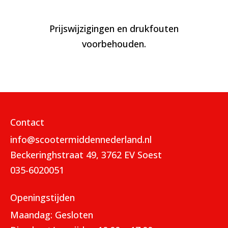
Prijswijzigingen en drukfouten
voorbehouden.
Contact
info@scootermiddennederland.nl
Beckeringhstraat 49, 3762 EV Soest
035-6020051
Openingstijden
Maandag: Gesloten