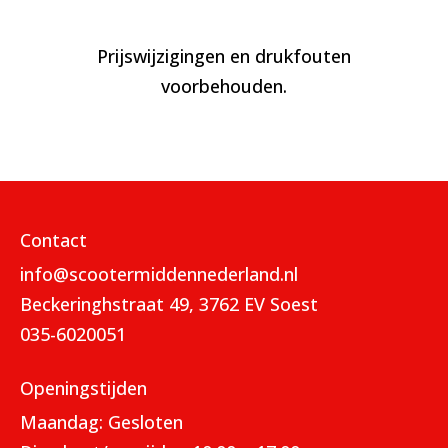
Prijswijzigingen en drukfouten
voorbehouden.
Contact
info@scootermiddennederland.nl
Beckeringhstraat 49, 3762 EV Soest
035-6020051
Openingstijden
Maandag: Gesloten