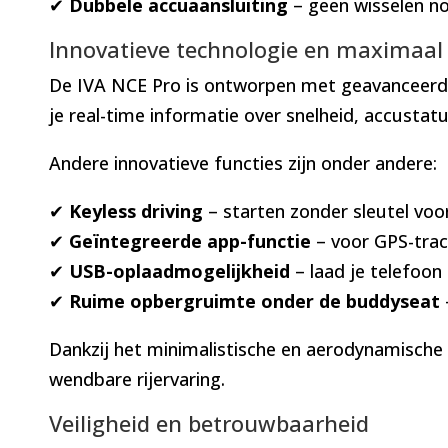
✔
Dubbele accuaansluiting
– geen wisselen no
Innovatieve technologie en maximaal 
De IVA NCE Pro is ontworpen met geavanceerde 
je real-time informatie over snelheid, accustatu
Andere innovatieve functies zijn onder andere:
✔
Keyless driving
– starten zonder sleutel vo
✔
Geïntegreerde app-functie
– voor GPS-trac
✔
USB-oplaadmogelijkheid
– laad je telefoon
✔
Ruime opbergruimte onder de buddyseat
Dankzij het minimalistische en aerodynamische 
wendbare rijervaring.
Veiligheid en betrouwbaarheid