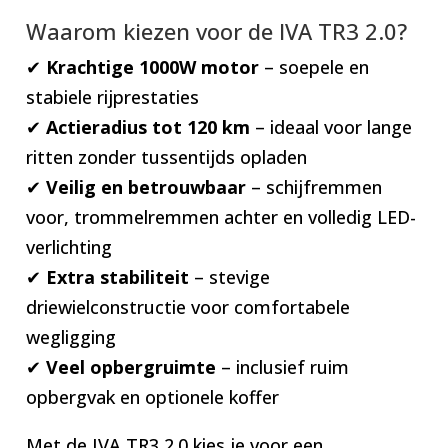
Waarom kiezen voor de IVA TR3 2.0?
✔
Krachtige 1000W motor
– soepele en
stabiele rijprestaties
✔
Actieradius tot 120 km
– ideaal voor lange
ritten zonder tussentijds opladen
✔
Veilig en betrouwbaar
– schijfremmen
voor, trommelremmen achter en volledig LED-
verlichting
✔
Extra stabiliteit
– stevige
driewielconstructie voor comfortabele
wegligging
✔
Veel opbergruimte
– inclusief ruim
opbergvak en optionele koffer
Met de IVA TR3 2.0 kies je voor een