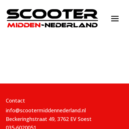
Contact
info@scootermiddennederland.nl
Beckeringhstraat 49, 3762 EV Soest
035-6020051