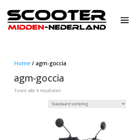
Home
/ agm-goccia
agm-goccia
Toont alle 9 resultaten