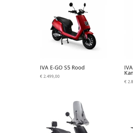
IVA E-GO S5 Rood
IVA
Ka
€
2.499,00
€
2.