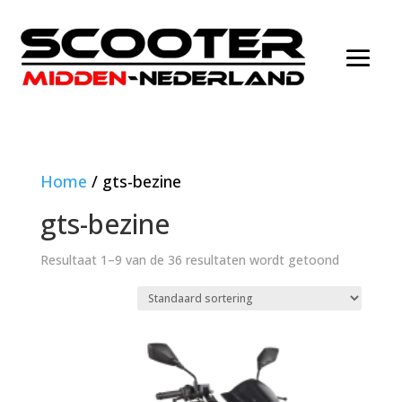
Home
/ gts-bezine
gts-bezine
Resultaat 1–9 van de 36 resultaten wordt getoond